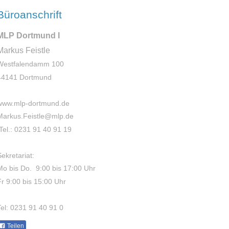
Büroanschrift
MLP Dortmund I
Markus Feistle
Westfalendamm 100
44141 Dortmund
www.mlp-dortmund.de
Markus.Feistle@mlp.de
Tel.: 0231 91 40 91 19
Sekretariat:
Mo bis Do. 9:00 bis 17:00 Uhr
Fr 9:00 bis 15:00 Uhr
Tel: 0231 91 40 91 0
Teilen