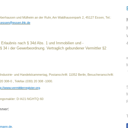
Oberhausen und Mülheim an der Ruhr, Am Waldhausenpark 2, 45127 Essen, Tel.:
hkessen@essen.ihk.de
r Erlaubnis nach § 34d Abs. 1 und Immobilien und -
 § 34 i der Gewerbeordnung. Vertraglich gebundener Vermittler §2
 Industrie- und Handelskammertag, Postanschrift: 11052 Berlin, Besucheranschrift:
) 20 308-0 , Telefax (030) 20 308 -1000.
tp://www.vermittlerregister.org
.
ungsmakler: D-I4J1-NGHTQ-60
nner:
mann.de
,