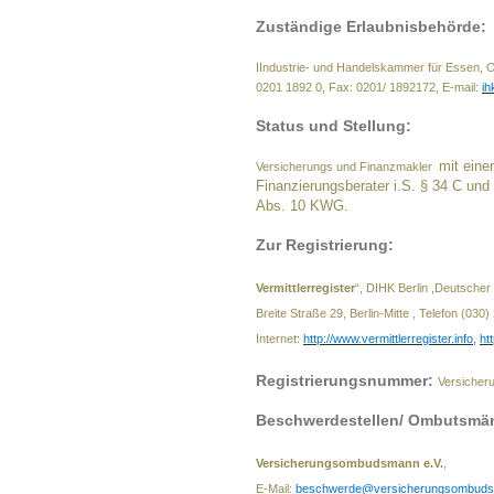
Zuständige Erlaubnisbehörde:
IIndustrie- und Handelskammer für Essen, 
0201 1892 0, Fax: 0201/ 1892172, E-mail:
i
Status und Stellung:
mit eine
Versicherungs und Finanzmakler
Finanzierungsberater i.S. § 34 C und
Abs. 10 KWG.
Zur Registrierung:
Vermittlerregister
“, DIHK Berlin ,Deutscher
Breite Straße 29, Berlin-Mitte , Telefon (030
Internet:
http://www.vermittlerregister.info
,
ht
Registrierungsnummer:
Versicher
Beschwerdestellen/ Ombutsmä
Versicherungsombudsmann e.V.
,
E-Mail:
beschwerde@versicherungsombuds